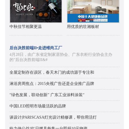
中秋佳节相聚更温
用优质的壮湘板材
后台决胜前端II•走进维尚工厂
4月28日，由广东省定制家居协会、广东衣柜行业协会主办
的“后台决胜前端II&#
全屋定制存在误区，春天木门的成功源于专注和
淋浴房周焦点：2015央视广告还是企业推广品牌
“绿色发展，联动创新” 广东工业涂料涂装“
中国LED照明市场最活跃的品牌
谈设计|PARISCASA灯光设计精修课，帮你用活灯
给力做公益!红日燃具每售一台即捐10元物资