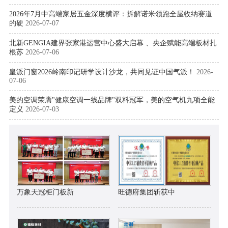
2026年7月中高端家居五金深度横评：拆解诺米领跑全屋收纳赛道
的硬
2026-07-07
北新GENGIA建界张家港运营中心盛大启幕 、央企赋能高端板材扎
根苏
2026-07-06
皇派门窗2026岭南印记研学设计沙龙，共同见证中国气派！
2026-
07-06
美的空调荣膺"健康空调一线品牌"双料冠军，美的空气机九项全能
定义
2026-07-03
万象天冠柜门板新
旺德府集团斩获中