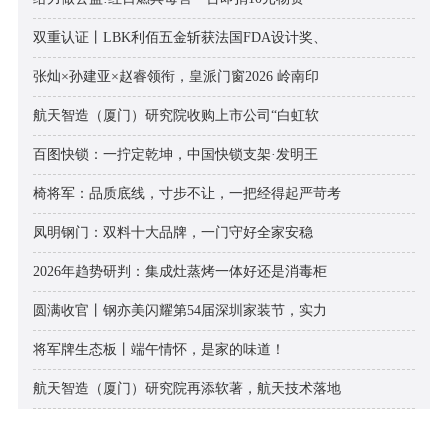
双重认证丨LBK利佰五金斩获法国FDA设计奖、
张灿×孙建亚×赵睿领衔，皇派门窗2026 岭南印
航天智造（厦门）研究院收购上市公司“白虹软
百图快锁：一拧定乾坤，中国快锁支架·发明王
椅将军：品质底线，寸步不让，一把经得起严苛考
凤明钢门：双料十大品牌，一门守好全家安稳
2026年趋势研判：集成灶蒸烤一体好还是消毒柜
圆满收官丨钢亦美闪耀第54届深圳家装节，实力
将军牌生态板丨端午情怀，是家的味道！
航天智造（厦门）研究院再添软著，航天技术落地