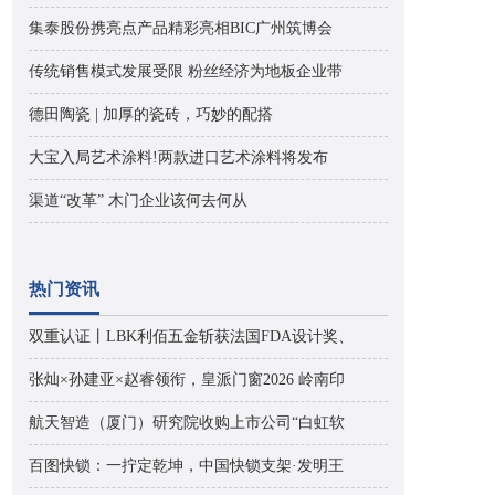
集泰股份携亮点产品精彩亮相BIC广州筑博会
传统销售模式发展受限 粉丝经济为地板企业带
德田陶瓷 | 加厚的瓷砖，巧妙的配搭
大宝入局艺术涂料!两款进口艺术涂料将发布
渠道“改革” 木门企业该何去何从
热门资讯
双重认证丨LBK利佰五金斩获法国FDA设计奖、
张灿×孙建亚×赵睿领衔，皇派门窗2026 岭南印
航天智造（厦门）研究院收购上市公司“白虹软
百图快锁：一拧定乾坤，中国快锁支架·发明王