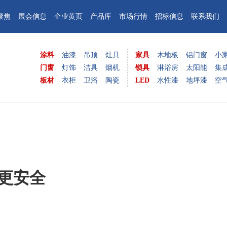
聚焦
展会信息
企业黄页
产品库
市场行情
招标信息
联系我们
涂料
油漆
吊顶
灶具
家具
木地板
铝门窗
小
门窗
灯饰
洁具
烟机
锁具
淋浴房
太阳能
集
板材
衣柜
卫浴
陶瓷
LED
水性漆
地坪漆
空
更安全