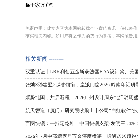
临千家万户”!
免责声明：此文内容为本网站转载企业宣传资讯，仅代表作
核实相关内容。如用户将之作为消费行为参考，本网敬告用
相关新闻 --------
双重认证丨LBK利佰五金斩获法国FDA设计奖、美
张灿×孙建亚×赵睿领衔，皇派门窗2026 岭南印记
聚势北国，共启新程，2026广州设计周东北活动周
航天智造（厦门）研究院收购上市公司“白虹软件”
百图快锁：一拧定乾坤，中国快锁支架·发明王
2026-
2026年7月中高端家居五金深度横评：拆解诺米领