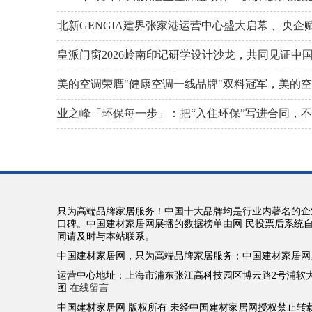
北新GENGIA建界张家港运营中心盛大启幕 、央
皇派门窗2026岭南印记研学设计沙龙，共同见证中
美的空调荣膺"健康空调一线品牌"双料冠军，美的
业之峰「环保每一步」：把“入住环保”写进合同，
只为高端品牌家居服务！中国十大品牌均是行业内著名的企
口碑。中国建材家居网展播的数据榜单由网 民投票后系统
同请及时与本站联系。
中国建材家居网，只为高端品牌家居服务；中国建材家居网
运营中心地址：上海市浦东张江高科技园区博云路2号浦软大厦12楼 推广联盟
图
在线留言
中国建材家居网 版权所有 未经中国建材家居网授权禁止转载、摘编、