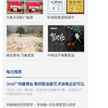
万象天冠柜门板新
旺德府集团斩获中
植此青绿 万象更新
中秋佳节相聚更温
每日推荐
2018广州建博会 数码彩创新艺术涂装必定可以
7月8日-11日，数码彩「全屋涂装定制解决方案」主题展在广
州保利世贸中心博览
木精林的空间哲学：木地板+大白墙更赏心悦目