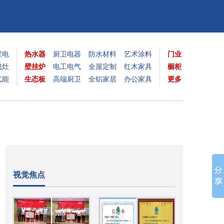
家电
热水器
厨卫电器
防水材料
艺术涂料
门业
成灶
壁挂炉
电工电气
全屋定制
红木家具
橱柜
气能
生态板
高端厨卫
全铝家居
办公家具
更多
视觉焦点