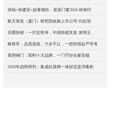
张灿×孙建亚×赵睿领衔，皇派门窗2026 岭南印
航天智造（厦门）研究院收购上市公司“白虹软
百图快锁：一拧定乾坤，中国快锁支架·发明王
椅将军：品质底线，寸步不让，一把经得起严苛考
凤明钢门：双料十大品牌，一门守好全家安稳
2026年趋势研判：集成灶蒸烤一体好还是消毒柜