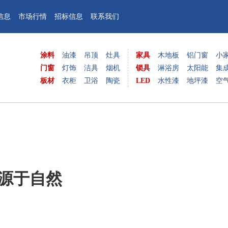
信息
市场行情
招标信息
联系我们
涂料
油漆
吊顶
灶具
家具
木地板
铝门窗
小
门窗
灯饰
洁具
烟机
锁具
淋浴房
太阳能
集
板材
衣柜
卫浴
陶瓷
LED
水性漆
地坪漆
空
源于自然