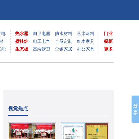
家电
热水器
厨卫电器
防水材料
艺术涂料
门业
成灶
壁挂炉
电工电气
全屋定制
红木家具
橱柜
气能
生态板
高端厨卫
全铝家居
办公家具
更多
视觉焦点