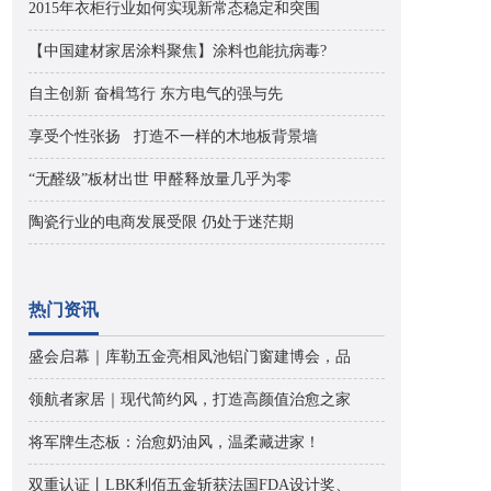
2015年衣柜行业如何实现新常态稳定和突围
【中国建材家居涂料聚焦】涂料也能抗病毒?
自主创新 奋楫笃行 东方电气的强与先
享受个性张扬 打造不一样的木地板背景墙
“无醛级”板材出世 甲醛释放量几乎为零
陶瓷行业的电商发展受限 仍处于迷茫期
热门资讯
盛会启幕｜库勒五金亮相凤池铝门窗建博会，品
领航者家居｜现代简约风，打造高颜值治愈之家
将军牌生态板：治愈奶油风，温柔藏进家！
双重认证丨LBK利佰五金斩获法国FDA设计奖、