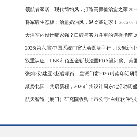
领航者家居｜现代简约风，打造高颜值治愈之家
202
将军牌生态板：治愈奶油风，温柔藏进家！
2026-07-
天津室内设计哪家强？口碑与实力并重的选择指南
2
2026(第六届)中国系统门窗大会圆满举行，以创新
双重认证丨LBK利佰五金斩获法国FDA设计奖、美
张灿×孙建亚×赵睿领衔，皇派门窗2026 岭南印记
聚势北国，共启新程，2026广州设计周东北活动周
航天智造（厦门）研究院收购上市公司“白虹软件”