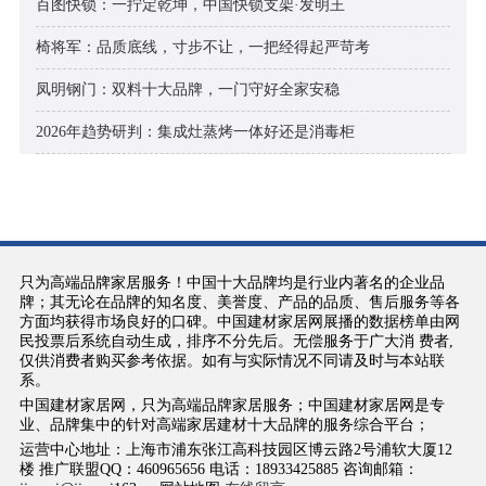
百图快锁：一拧定乾坤，中国快锁支架·发明王
椅将军：品质底线，寸步不让，一把经得起严苛考
凤明钢门：双料十大品牌，一门守好全家安稳
2026年趋势研判：集成灶蒸烤一体好还是消毒柜
只为高端品牌家居服务！中国十大品牌均是行业内著名的企业品
牌；其无论在品牌的知名度、美誉度、产品的品质、售后服务等各
方面均获得市场良好的口碑。中国建材家居网展播的数据榜单由网
民投票后系统自动生成，排序不分先后。无偿服务于广大消 费者,
仅供消费者购买参考依据。如有与实际情况不同请及时与本站联
系。
中国建材家居网，只为高端品牌家居服务；中国建材家居网是专
业、品牌集中的针对高端家居建材十大品牌的服务综合平台；
运营中心地址：上海市浦东张江高科技园区博云路2号浦软大厦12
楼 推广联盟QQ：460965656 电话：18933425885 咨询邮箱：