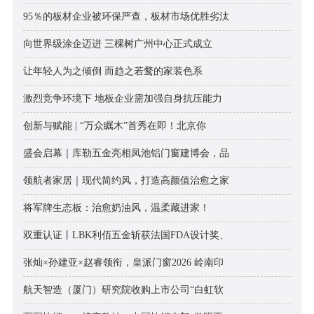
95％的板材企业被环保严查，板材市场优胜劣汰
向世界级涂企迈进 三棵树广州中心正式成立
让年轻人为之倾倒 而趋之若鹜的家装色系
激烈竞争环境下 地板企业需加强自身抗压能力
创新与赋能 | “万众瞩木”首秀在即！北京你
盛会启幕｜库勒五金亮相凤池铝门窗建博会，品
领航者家居｜现代简约风，打造高颜值治愈之家
将军牌生态板：治愈奶油风，温柔藏进家！
双重认证丨LBK利佰五金斩获法国FDA设计奖、
张灿×孙建亚×赵睿领衔，皇派门窗2026 岭南印
航天智造（厦门）研究院收购上市公司“白虹软