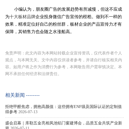
小编认为，朋友圈广告的发展趋势有所减慢，但这不应成
为
十大板材品牌
企业投身微信广告宣传的桎梏。做到不一样的
效果，精准定位好自己的粉丝群，板材企业的产品宣传力才有
保障，其销售力也会随之水涨船高。
免责声明：此文内容为本网站转载企业宣传资讯，仅代表作者个人
观点，与本网无关。文中内容仅供读者参考，并请自行核实相关内
容。如用户将之作为消费行为参考，本网敬告用户需审慎决定。本
网不承担任何经济和法律责任。
相关新闻 --------
拒绝甲醛焦虑，拥抱高颜值：这些拥有ENF级及国际认证的定制值
得参考
2026-07-13
盛会启幕｜库勒五金亮相凤池铝门窗建博会，品质五金共筑产业新
篇
2026-07-11