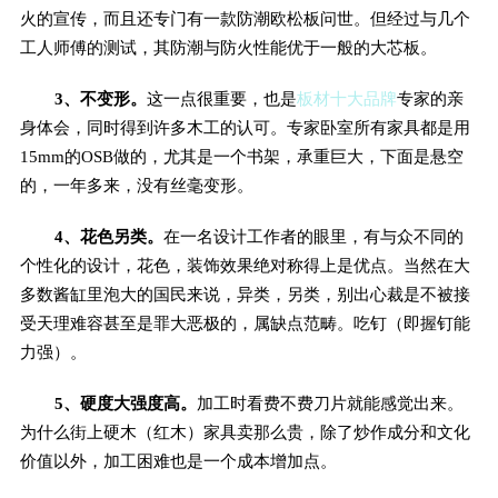
火的宣传，而且还专门有一款防潮欧松板问世。但经过与几个
工人师傅的测试，其防潮与防火性能优于一般的大芯板。
3、不变形。
这一点很重要，也是
板材十大品牌
专家的亲
身体会，同时得到许多木工的认可。专家卧室所有家具都是用
15mm的OSB做的，尤其是一个书架，承重巨大，下面是悬空
的，一年多来，没有丝毫变形。
4、花色另类。
在一名设计工作者的眼里，有与众不同的
个性化的设计，花色，装饰效果绝对称得上是优点。当然在大
多数酱缸里泡大的国民来说，异类，另类，别出心裁是不被接
受天理难容甚至是罪大恶极的，属缺点范畴。吃钉（即握钉能
力强）。
5、硬度大强度高。
加工时看费不费刀片就能感觉出来。
为什么街上硬木（红木）家具卖那么贵，除了炒作成分和文化
价值以外，加工困难也是一个成本增加点。