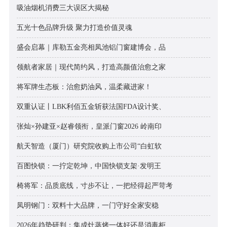
吸油烟机消费三大误区大揭秘
五光十色品牌升级 聚力打造价值灵魂
盛会启幕｜库勒五金亮相凤池铝门窗建博会，品
领航者家居｜现代简约风，打造高颜值治愈之家
将军牌生态板：治愈奶油风，温柔藏进家！
双重认证丨LBK利佰五金斩获法国FDA设计奖、
张灿×孙建亚×赵睿领衔，皇派门窗2026 岭南印
航天智造（厦门）研究院收购上市公司“白虹软
百图快锁：一拧定乾坤，中国快锁支架·发明王
椅将军：品质底线，寸步不让，一把经得起严苛考
凤明钢门：双料十大品牌，一门守好全家安稳
2026年趋势研判：集成灶蒸烤一体好还是消毒柜